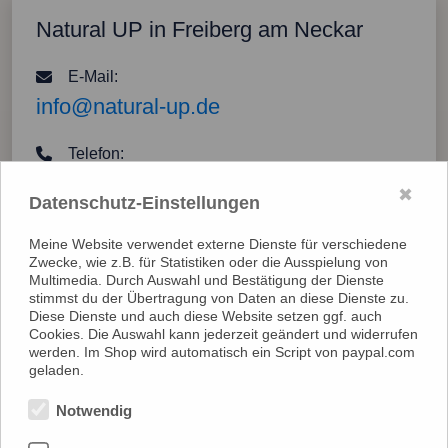
Natural UP in Freiberg am Neckar
E-Mail:
info@natural-up.de
Telefon:
+49 (0) 152 / 535 484 92
✖
Datenschutz-Einstellungen
Meine Website verwendet externe Dienste für verschiedene
Zwecke, wie z.B. für Statistiken oder die Ausspielung von
Multimedia. Durch Auswahl und Bestätigung der Dienste
stimmst du der Übertragung von Daten an diese Dienste zu.
Diese Dienste und auch diese Website setzen ggf. auch
Cookies. Die Auswahl kann jederzeit geändert und widerrufen
werden. Im Shop wird automatisch ein Script von paypal.com
geladen.
Nimm jetzt Kontakt mit
Notwendig